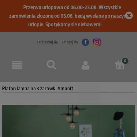
Przerwa urlopowa od 06.08-23.08. Wszystkie
zamówienia złozone od 05.08. bedą wysłane po naszym
urlopie. Spotykamy sie niebawem!
Zarejestruj się
Zaloguj się
Plafon lampa na 3 żarówki Amonit