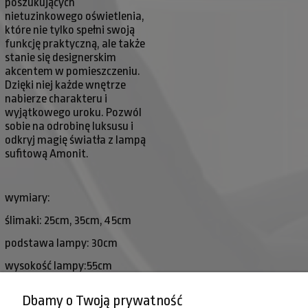
poszukujących
nietuzinkowego oświetlenia,
które nie tylko spełni swoją
funkcję praktyczną, ale także
stanie się designerskim
akcentem w pomieszczeniu.
Dzięki niej każde wnętrze
nabierze charakteru i
wyjątkowego uroku. Pozwól
sobie na odrobinę luksusu i
odkryj magię światła z lampą
sufitową Amonit.
wymiary:
ślimaki: 25cm, 35cm, 45cm
podstawa lampy: 30cm
wysokość lampy:55cm
moc: 3x60W E27
Dbamy o Twoją prywatność