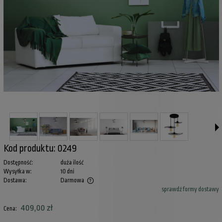
Kod produktu:
0249
Dostępność:
duża ilość
Wysyłka w:
10 dni
Dostawa:
Darmowa
sprawdź formy dostawy
Cena nie zawiera ewentualnych kosztów płatności
409,00 zł
Cena: