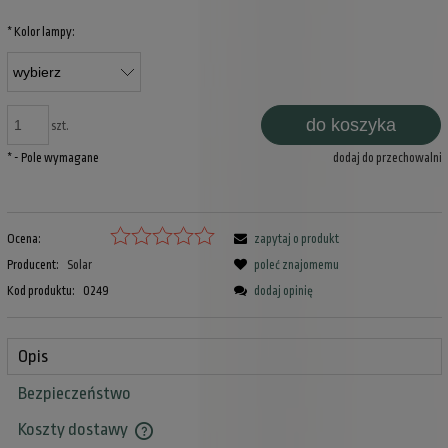
*
Kolor lampy:
do koszyka
szt.
*
- Pole wymagane
dodaj do przechowalni
Ocena:
zapytaj o produkt
Producent:
Solar
poleć znajomemu
Kod produktu:
0249
dodaj opinię
Opis
Bezpieczeństwo
Koszty dostawy
Cena nie zawiera ewentualnych kosztów płatności