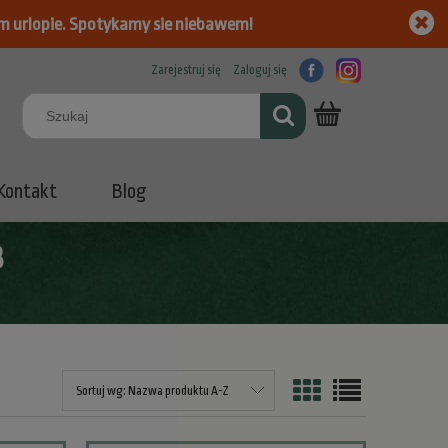
m urlopie. Spotykamy sie niebawem!
Zarejestruj się
Zaloguj się
Kontakt
Blog
8
Sortuj wg:
Nazwa produktu A-Z