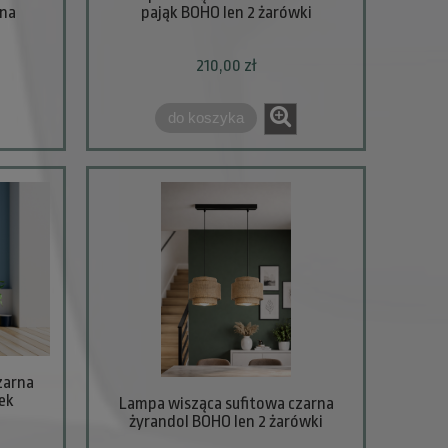
rna
pająk BOHO len 2 żarówki
210,00 zł
do koszyka
zarna
ek
Lampa wisząca sufitowa czarna
żyrandol BOHO len 2 żarówki