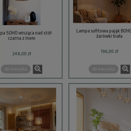
Lampa sufitowa pająk BOHO
pa SOHO wisząca nad stół
żarówki biała
czarna z lnem
196,00 zł
248,00 zł
do koszyka
do koszyka