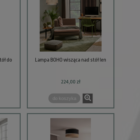
tół do
Lampa BOHO wisząca nad stół len
224,00 zł
do koszyka