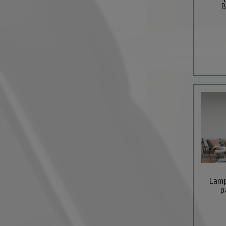
B
Lamp
p