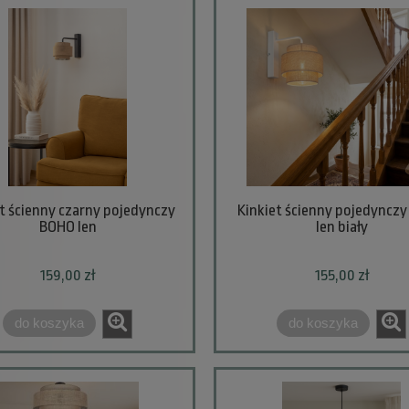
t ścienny czarny pojedynczy
Kinkiet ścienny pojedyncz
BOHO len
len biały
159,00 zł
155,00 zł
do koszyka
do koszyka