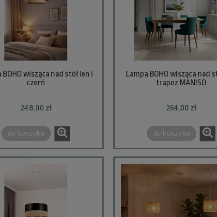
BOHO wisząca nad stół len i
Lampa BOHO wisząca nad st
czerń
trapez MANISO
248,00 zł
264,00 zł
do koszyka
do koszyka