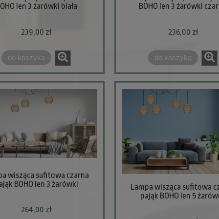
OHO len 3 żarówki biała
BOHO len 3 żarówki cza
239,00 zł
236,00 zł
do koszyka
do koszyka
a wisząca sufitowa czarna
ająk BOHO len 3 żarówki
Lampa wisząca sufitowa c
pająk BOHO len 5 żarów
264,00 zł