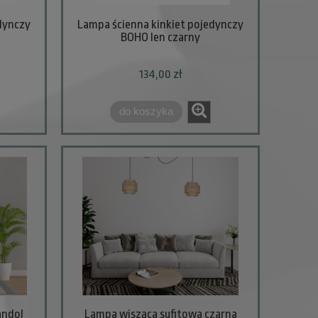
dynczy
Lampa ścienna kinkiet pojedynczy
BOHO len czarny
134,00 zł
do koszyka
andol
Lampa wisząca sufitowa czarna