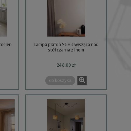
ół len
Lampa plafon SOHO wisząca nad
stół czarna z lnem
248,00 zł
do koszyka