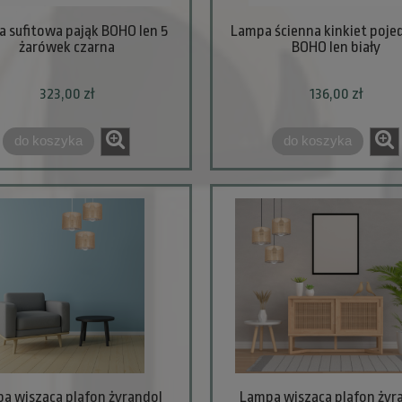
 sufitowa pająk BOHO len 5
Lampa ścienna kinkiet poje
żarówek czarna
BOHO len biały
323,00 zł
136,00 zł
do koszyka
do koszyka
a wisząca plafon żyrandol
Lampa wisząca plafon żyr