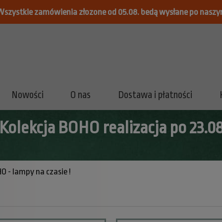
Wszystkie zamówienia złozone od 05.08. bedą wysłane po naszy
Nowości
O nas
Dostawa i płatności
Kolekcja BOHO realizacja po 23.0
O - lampy na czasie !