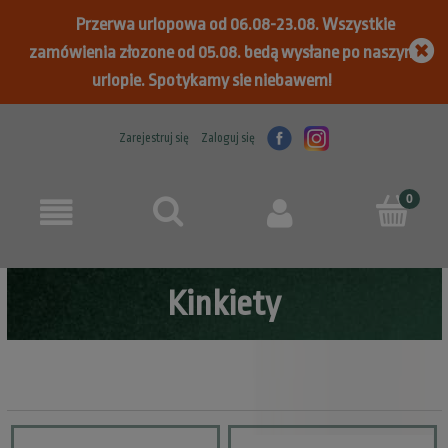
Przerwa urlopowa od 06.08-23.08. Wszystkie
zamówienia złozone od 05.08. bedą wysłane po naszym
urlopie. Spotykamy sie niebawem!
Zarejestruj się
Zaloguj się
Kinkiety