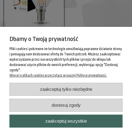
Żarówka filamentowa LED FMB
Dbamy o Twoją prywatność
4W E14 3000K
9,00 zł
Pliki cookies i pokrewne im technologie umożliwiają poprawne działanie strony
i pomagają nam dostosować ofertę do Twoich potrzeb. Możesz zaakceptować
wykorzystanie przez nas wszystkich tych plików i przejść do sklepu lub
do koszyka
dostosować użycie plików do swoich preferencji, wybierając opcję "Dostosuj
zgody".
Więcej o plikach cookies przeczytasz w naszej Polityce prywatności.
POMOC
zaakceptuj tylko niezbędne
INFORMACJE PRAWNE
dostosuj zgody
MOJE KONTO
zaakceptuj wszystkie
O NAS