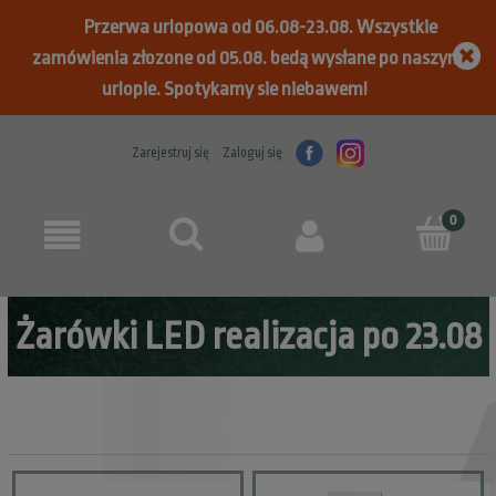
Przerwa urlopowa od 06.08-23.08. Wszystkie
zamówienia złozone od 05.08. bedą wysłane po naszym
urlopie. Spotykamy sie niebawem!
Zarejestruj się
Zaloguj się
Żarówki LED realizacja po 23.08