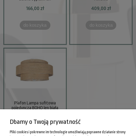
166,00 zł
409,00 zł
do koszyka
do koszyka
Plafon Lampa sufitowa
pojedyncza BOHO len biała
254,00 zł
Dbamy o Twoją prywatność
Pliki cookies i pokrewne im technologie umożliwiają poprawne działanie strony
do koszyka