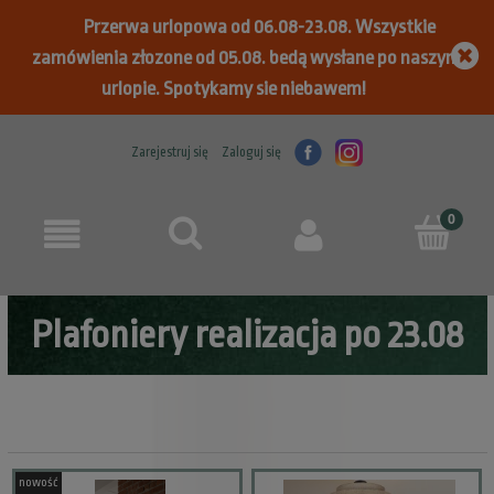
Przerwa urlopowa od 06.08-23.08. Wszystkie
zamówienia złozone od 05.08. bedą wysłane po naszym
urlopie. Spotykamy sie niebawem!
Zarejestruj się
Zaloguj się
Plafoniery realizacja po 23.08
nowość