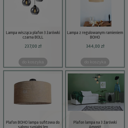
Lampa wisząca plafon 3 żarówki
Lampa z regulowanym ramieniem
czarna BOLL
BOHO
237,00 zł
344,00 zł
do koszyka
do koszyka
Plafon BOHO lampa sufitowa do
Plafon lampa na 3 żarówki
salonu sypialni len
Amonit