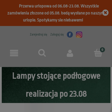
Przerwa urlopowa od 06.08-23.08. Wszystkie
zamówienia złozone od 05.08. bedą wysłane po naszym
urlopie. Spotykamy sie niebawem!
Zarejestruj się
Zaloguj się
Lampy stojące podłogowe
realizacja po 23.08