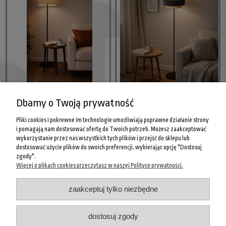
Nowoczesna lampa stojąca
Nowoczesna lampa stojąca
Dbamy o Twoją prywatność
podłogowa BOHO len
podłogowa BOHO len i czerń
356,00 zł
385,00 zł
Pliki cookies i pokrewne im technologie umożliwiają poprawne działanie strony
i pomagają nam dostosować ofertę do Twoich potrzeb. Możesz zaakceptować
wykorzystanie przez nas wszystkich tych plików i przejść do sklepu lub
do koszyka
do koszyka
dostosować użycie plików do swoich preferencji, wybierając opcję "Dostosuj
zgody".
Więcej o plikach cookies przeczytasz w naszej Polityce prywatności.
POMOC
zaakceptuj tylko niezbędne
INFORMACJE PRAWNE
dostosuj zgody