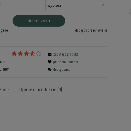
:
do koszyka
agane
dodaj do przechowalni
zapytaj o produkt
olar
poleć znajomemu
:
0011
dodaj opinię
zane
Opinie o produkcie (0)
h kosztów płatności