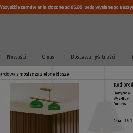
Wszystkie zamówienia złozone od 05.08. bedą wysłane po naszy
Nowości
O nas
Dostawa i płatności
ardowa z mosiadzu zielone klosze
Kod prod
Dostępność:
Wysyłka w:
Dostawa:
Cena nie zawiera ewentualnych
1 54
Cena: