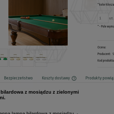
*
kolor klosza
szt.
*
- Pole wym
Ocena:
Producent:
S
Kod produktu
Bezpieczeństwo
Koszty dostawy
Produkty powią
bilardowa z mosiądzu z zielonymi
Cena nie zawiera ewentualnyc
mi.
enna lampa bilardowa z mosiądzu -