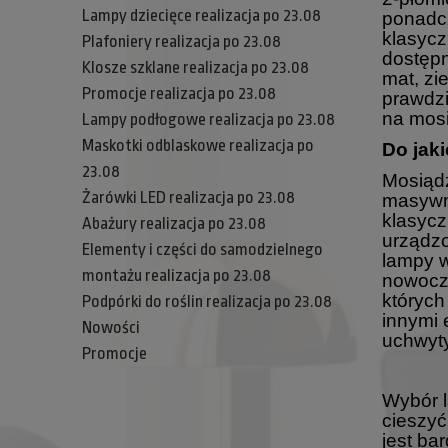
Lampy dziecięce realizacja po 23.08
ponadcz
klasycz
Plafoniery realizacja po 23.08
dostępn
Klosze szklane realizacja po 23.08
mat, zi
Promocje realizacja po 23.08
prawdzi
na mos
Lampy podłogowe realizacja po 23.08
Maskotki odblaskowe realizacja po
Do jak
23.08
Mosiądz
Żarówki LED realizacja po 23.08
masywny
klasyc
Abażury realizacja po 23.08
urządzo
Elementy i części do samodzielnego
lampy 
montażu realizacja po 23.08
nowocz
których
Podpórki do roślin realizacja po 23.08
innymi 
Nowości
uchwyty
Promocje
Wybór 
cieszyć
jest ba