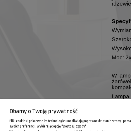
rdzewie
Specyf
Wymiar
Szerok
Wysoko
Moc: 2
W lamp
żarówek
kompakt
Lampa 
Dbamy o Twoją prywatność
Pliki cookies i pokrewne im technologie umożliwiają poprawne działanie strony i po
POMOC
INFORMA
swoich preferencji, wybierając opcję "Dostosuj zgody".