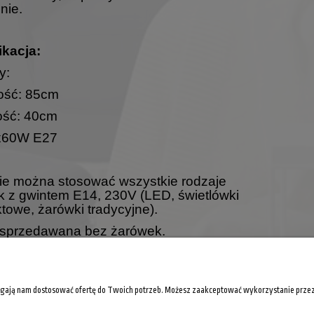
nie.
ikacja:
y:
ość: 85cm
ść: 40cm
x60W E27
ie można stosować wszystkie rodzaje
 z gwintem E14, 230V (LED, świetlówki
owe, żarówki tradycyjne).
sprzedawana bez żarówek.
magają nam dostosować ofertę do Twoich potrzeb. Możesz zaakceptować wykorzystanie przez n
CJE PRAWNE
MOJE KONTO