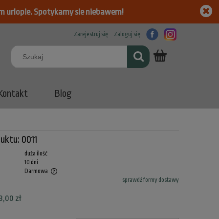
m urlopie. Spotykamy sie niebawem!
Zarejestruj się
Zaloguj się
Kontakt
Blog
uktu:
0011
duża ilość
10 dni
Darmowa
sprawdź formy dostawy
 kosztów płatności
3,00 zł