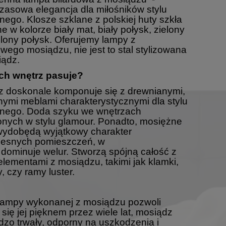
asowa elegancja dla miłośników stylu
nego. Klosze szklane z polskiej huty szkła
e w kolorze biały mat, biały połysk, zielony
elony połysk. Oferujemy lampy z
wego mosiądzu, nie jest to stal stylizowana
iądz.
ich wnętrz pasuje?
 doskonale komponuje się z drewnianymi,
mi meblami charakterystycznymi dla stylu
znego. Doda szyku we wnętrzach
nych w stylu glamour. Ponadto, mosiężne
wydobędą wyjątkowy charakter
esnych pomieszczeń, w
 dominuje welur. Stworzą spójną całość z
elementami z mosiądzu, takimi jak klamki,
, czy ramy luster.
lampy wykonanej z mosiądzu pozwoli
 się jej pięknem przez wiele lat, mosiądz
rdzo trwały, odporny na uszkodzenia i