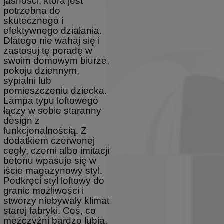
jasności, która jest
potrzebna do
skutecznego i
efektywnego działania.
Dlatego nie wahaj się i
zastosuj tę poradę w
swoim domowym biurze,
pokoju dziennym,
sypialni lub
pomieszczeniu dziecka.
Lampa typu loftowego
łączy w sobie staranny
design z
funkcjonalnością. Z
dodatkiem czerwonej
cegły, czerni albo imitacji
betonu wpasuje się w
iście magazynowy styl.
Podkręci styl loftowy do
granic możliwości i
stworzy niebywały klimat
starej fabryki. Coś, co
mężczyźni bardzo lubią,