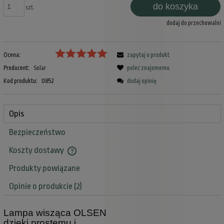
do koszyka
szt.
dodaj do przechowalni
Ocena:
zapytaj o produkt
Producent:
Solar
poleć znajomemu
Kod produktu:
0852
dodaj opinię
Opis
Bezpieczeństwo
Koszty dostawy
Cena nie zawiera ewentualnych kosztów płatności
Produkty powiązane
Opinie o produkcie (2)
Lampa wisząca OLSEN
dzięki prostemu i