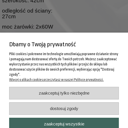
szerokość: 42cm
odległość od ściany:
27cm
moc żarówki: 2x60W
Wymiary samego klosza
Dbamy o Twoją prywatność
wysokość: 19cm
Pliki cookies i pokrewne im technologie umożliwiają poprawne działanie strony
szerokość : 20cm
i pomagają nam dostosować ofertę do Twoich potrzeb. Możesz zaakceptować
wykorzystanie przez nas wszystkich tych plików i przejść do sklepu lub
średnica dolnego otworu:
dostosować użycie plików do swoich preferencji, wybierając opcję "Dostosuj
11,5cm
zgody".
Więcej o plikach cookies przeczytasz w naszej Polityce prywatności.
POMOC
zaakceptuj tylko niezbędne
INFORMACJE PRAWNE
dostosuj zgody
MOJE KONTO
zaakceptuj wszystkie