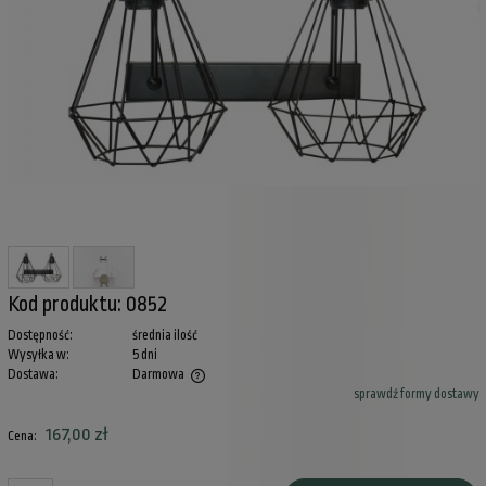
Kod produktu:
0852
Dostępność:
średnia ilość
Wysyłka w:
5 dni
Dostawa:
Darmowa
sprawdź formy dostawy
Cena nie zawiera ewentualnych kosztów płatności
167,00 zł
Cena: