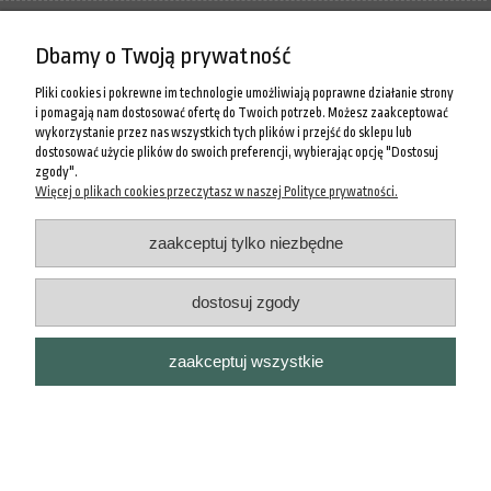
MOJE KONTO
Dbamy o Twoją prywatność
O NAS
Pliki cookies i pokrewne im technologie umożliwiają poprawne działanie strony
i pomagają nam dostosować ofertę do Twoich potrzeb. Możesz zaakceptować
wykorzystanie przez nas wszystkich tych plików i przejść do sklepu lub
pokaż pełną wersję strony
dostosować użycie plików do swoich preferencji, wybierając opcję "Dostosuj
zgody".
Sklep internetowy Shoper.pl
Więcej o plikach cookies przeczytasz w naszej Polityce prywatności.
zaakceptuj tylko niezbędne
dostosuj zgody
zaakceptuj wszystkie