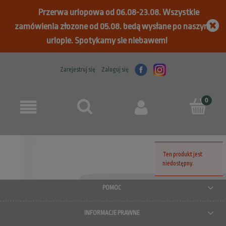
Przerwa urlopowa od 06.08-23.08. Wszystkie
zamówienia złozone od 05.08. bedą wysłane po naszym
urlopie. Spotykamy sie niebawem!
Zarejestruj się
Zaloguj się
Ten produkt jest
niedostępny.
POMOC
INFORMACJE PRAWNE