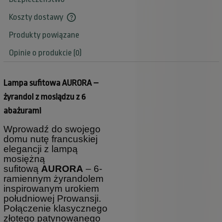
Koszty dostawy
Cena nie zawiera ewentualnych kosztów płatności
Produkty powiązane
Opinie o produkcie (0)
Lampa sufitowa AURORA –
żyrandol z mosiądzu z 6
abażurami
Wprowadź do swojego
domu nutę francuskiej
elegancji z lampą
mosiężną
sufitową
AURORA
– 6-
ramiennym żyrandolem
inspirowanym urokiem
południowej Prowansji.
Połączenie klasycznego
złotego patynowanego