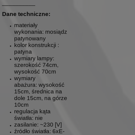
__________
Dane techniczne:
materiały
wykonania: mosiądz
patynowany
kolor konstrukcji :
patyna
wymiary lampy:
szerokość 74cm,
wysokość 70cm
wymiary
abażura: wysokość
15cm, średnica na
dole 15cm, na górze
10cm
regulacja kąta
światła: nie
zasilanie: ~230 [V]
źródło światła: 6xE-