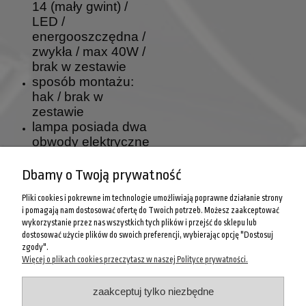
14 (mały gwint) /
LED /
energooszczędna /
zwykła / max 40W /
brak w zestawie
sposób montażu:
hak / brak w
zestawie
lampa posiada dwa
obwody elektryczne
W lampie można
Dbamy o Twoją prywatność
stosować wszystkie
rodzaje żarówek z
Pliki cookies i pokrewne im technologie umożliwiają poprawne działanie strony
gwintem E14, 230V
i pomagają nam dostosować ofertę do Twoich potrzeb. Możesz zaakceptować
(LED, świetlówki
wykorzystanie przez nas wszystkich tych plików i przejść do sklepu lub
kompaktowe, żarówki
dostosować użycie plików do swoich preferencji, wybierając opcję "Dostosuj
tradycyjne).
zgody".
Więcej o plikach cookies przeczytasz w naszej Polityce prywatności.
POMOC
zaakceptuj tylko niezbędne