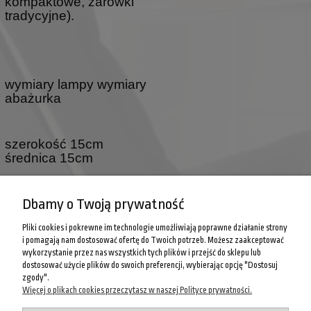
kompaktowe, żarówki
tradycyjne).
wymiary lampy wymiary
abażurka
szerokość 15cm
średnica 15cm
wysokość 24cm
wysokość 15cm
Dbamy o Twoją prywatność
odległość od ściany
Pliki cookies i pokrewne im technologie umożliwiają poprawne działanie strony
26cm
i pomagają nam dostosować ofertę do Twoich potrzeb. Możesz zaakceptować
moc żarówki 1x60W E27
wykorzystanie przez nas wszystkich tych plików i przejść do sklepu lub
dostosować użycie plików do swoich preferencji, wybierając opcję "Dostosuj
zgody".
Więcej o plikach cookies przeczytasz w naszej Polityce prywatności.
POMOC