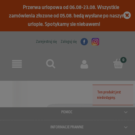
Przerwa urlopowa od 06.08-23.08. Wszystkie
zamówienia złozone od 05.08. bedą wysłane po naszym
urlopie. Spotykamy sie niebawem!
Zarejestruj się
Zaloguj się
Ten produkt jest
niedostępny.
POMOC
INFORMACJE PRAWNE