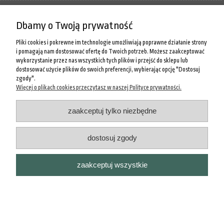
MOJE KONTO
Dbamy o Twoją prywatność
O NAS
Pliki cookies i pokrewne im technologie umożliwiają poprawne działanie strony
i pomagają nam dostosować ofertę do Twoich potrzeb. Możesz zaakceptować
wykorzystanie przez nas wszystkich tych plików i przejść do sklepu lub
pokaż pełną wersję strony
dostosować użycie plików do swoich preferencji, wybierając opcję "Dostosuj
zgody".
Sklep internetowy Shoper.pl
Więcej o plikach cookies przeczytasz w naszej Polityce prywatności.
zaakceptuj tylko niezbędne
dostosuj zgody
zaakceptuj wszystkie