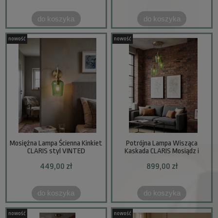
do koszyka
do koszyka
nowość
nowość
Mosiężna Lampa Ścienna Kinkiet
Potrójna Lampa Wisząca
CLARIS styl VINTED
Kaskada CLARIS Mosiądz i
Kolorowe Szkło E27
449,00 zł
899,00 zł
do koszyka
do koszyka
nowość
nowość