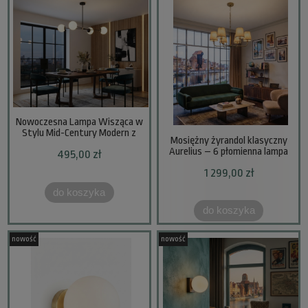
Nowoczesna Lampa Wisząca w
Stylu Mid-Century Modern z
Mosiężny żyrandol klasyczny
Patynowanym Akcentem –
Aurelius – 6 płomienna lampa
495,00 zł
Czarna Kula
wisząca z abażurami
1 299,00 zł
do koszyka
do koszyka
nowość
nowość