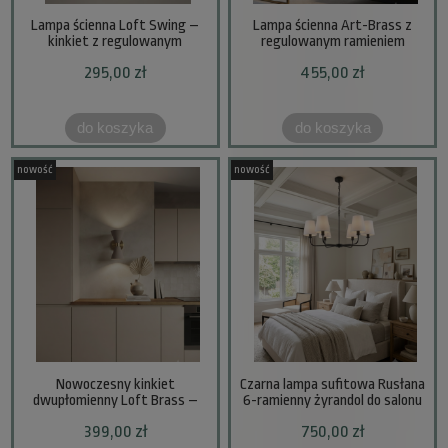
Lampa ścienna Loft Swing –
Lampa ścienna Art-Brass z
kinkiet z regulowanym
regulowanym ramieniem
ramieniem
295,00 zł
455,00 zł
do koszyka
do koszyka
nowość
nowość
Nowoczesny kinkiet
Czarna lampa sufitowa Rusłana
dwupłomienny Loft Brass –
6-ramienny żyrandol do salonu
Mosiądz i Metal – Pion/Poziom
399,00 zł
750,00 zł