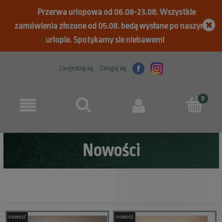
Przerwa urlopowa od 06.08-23.08. Wszystkie
zamówienia złozone od 05.08. bedą wysłane po naszym
urlopie. Spotykamy sie niebawem!
Zarejestruj się
Zaloguj się
Nowości
nowość
nowość